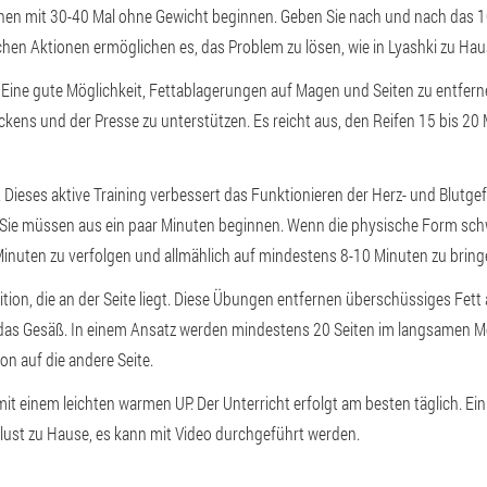
nen mit 30-40 Mal ohne Gewicht beginnen. Geben Sie nach und nach das 1
chen Aktionen ermöglichen es, das Problem zu lösen, wie in Lyashki zu Haus
 Eine gute Möglichkeit, Fettablagerungen auf Magen und Seiten zu entfer
ens und der Presse zu unterstützen. Es reicht aus, den Reifen 15 bis 20 
n. Dieses aktive Training verbessert das Funktionieren der Herz- und Blutg
 Sie müssen aus ein paar Minuten beginnen. Wenn die physische Form schwa
Minuten zu verfolgen und allmählich auf mindestens 8-10 Minuten zu bring
osition, die an der Seite liegt. Diese Übungen entfernen überschüssiges Fe
das Gesäß. In einem Ansatz werden mindestens 20 Seiten im langsamen M
ion auf die andere Seite.
it einem leichten warmen UP. Der Unterricht erfolgt am besten täglich. Ein
lust zu Hause, es kann mit Video durchgeführt werden.