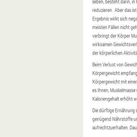
lieben, besteht darin, in
reduzieren. Aber das is
Ergebnis wirkt sich nega
meisten Fällen nicht g
verbringt der Körper M
wirksamen Gewichtsverlu
der körperlichen Aktivi
Beim Verlust von Gewich
Körpergewicht empfange
Körpergewicht mit eine
es Ihnen, Muskelmasse 
Kaloriengehalt erhöht w
Die dürftige Ernährung 
genügend Nährstoffe un
aufrechtzuerhalten. Dau