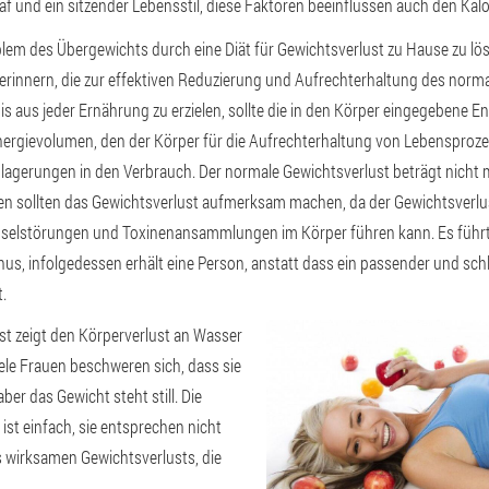
f und ein sitzender Lebensstil, diese Faktoren beeinflussen auch den Ka
blem des Übergewichts durch eine Diät für Gewichtsverlust zu Hause zu löse
 erinnern, die zur effektiven Reduzierung und Aufrechterhaltung des norm
s aus jeder Ernährung zu erzielen, sollte die in den Körper eingegebene En
nergievolumen, den der Körper für die Aufrechterhaltung von Lebensproze
lagerungen in den Verbrauch. Der normale Gewichtsverlust beträgt nicht 
en sollten das Gewichtsverlust aufmerksam machen, da der Gewichtsverlus
hselstörungen und Toxinenansammlungen im Körper führen kann. Es führt
, infolgedessen erhält eine Person, anstatt dass ein passender und schl
.
st zeigt den Körperverlust an Wasser
iele Frauen beschweren sich, dass sie
ber das Gewicht steht still. Die
ist einfach, sie entsprechen nicht
 wirksamen Gewichtsverlusts, die