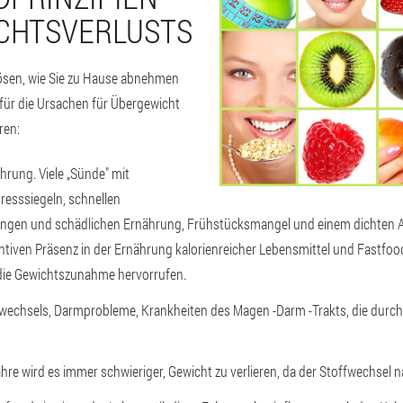
CHTSVERLUSTS
lösen, wie Sie zu Hause abnehmen
 für die Ursachen für Übergewicht
ren:
ung. Viele „Sünde" mit
resssiegeln, schnellen
langen und schädlichen Ernährung, Frühstücksmangel und einem dichten
entiven Präsenz in der Ernährung kalorienreicher Lebensmittel und Fastfo
 die Gewichtszunahme hervorrufen.
fwechsels, Darmprobleme, Krankheiten des Magen -Darm -Trakts, die durc
ahre wird es immer schwieriger, Gewicht zu verlieren, da der Stoffwechsel 