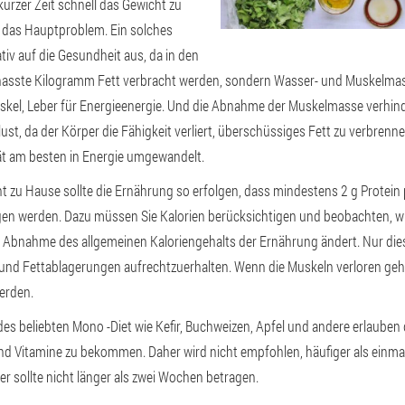
 kurzer Zeit schnell das Gewicht zu
t das Hauptproblem. Ein solches
tiv auf die Gesundheit aus, da in den
ehasste Kilogramm Fett verbracht werden, sondern Wasser- und Muskelmas
uskel, Leber für Energieenergie. Und die Abnahme der Muskelmasse verhin
st, da der Körper die Fähigkeit verliert, überschüssiges Fett zu verbrenn
tät am besten in Energie umgewandelt.
t zu Hause sollte die Ernährung so erfolgen, dass mindestens 2 g Protei
n werden. Dazu müssen Sie Kalorien berücksichtigen und beobachten, wi
r Abnahme des allgemeinen Kaloriengehalts der Ernährung ändert. Nur die
und Fettablagerungen aufrechtzuerhalten. Wenn die Muskeln verloren ge
erden.
des beliebten Mono -Diet wie Kefir, Buchweizen, Apfel und andere erlauben
d Vitamine zu bekommen. Daher wird nicht empfohlen, häufiger als einmal
er sollte nicht länger als zwei Wochen betragen.