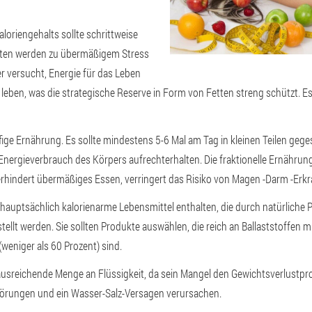
oriengehalts sollte schrittweise
iäten werden zu übermäßigem Stress
er versucht, Energie für das Leben
eben, was die strategische Reserve in Form von Fetten streng schützt. Es i
fige Ernährung. Es sollte mindestens 5-6 Mal am Tag in kleinen Teilen geg
 Energieverbrauch des Körpers aufrechterhalten. Die fraktionelle Ernährun
rhindert übermäßiges Essen, verringert das Risiko von Magen -Darm -Erk
 hauptsächlich kalorienarme Lebensmittel enthalten, die durch natürliche 
tellt werden. Sie sollten Produkte auswählen, die reich an Ballaststoffen m
weniger als 60 Prozent) sind.
ausreichende Menge an Flüssigkeit, da sein Mangel den Gewichtsverlustpr
örungen und ein Wasser-Salz-Versagen verursachen.