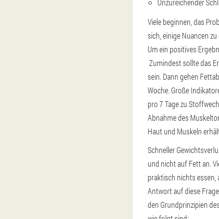
Unzureichender Schla
Viele beginnen, das Pro
sich, einige Nuancen zu
Um ein positives Ergebni
Zumindest sollte das E
sein. Dann gehen Fettab
Woche. Große Indikator
pro 7 Tage zu Stoffwec
Abnahme des Muskeltonus
Haut und Muskeln erhält
Schneller Gewichtsverlu
und nicht auf Fett an. V
praktisch nichts essen, a
Antwort auf diese Frage 
den Grundprinzipien des
wie folgt sind: