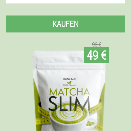
KAUFEN
98 €
49 €